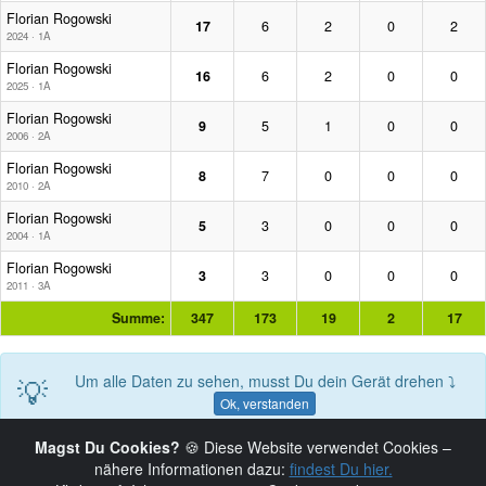
Florian Rogowski
17
6
2
0
2
2024 · 1A
Florian Rogowski
16
6
2
0
0
2025 · 1A
Florian Rogowski
9
5
1
0
0
2006 · 2A
Florian Rogowski
8
7
0
0
0
2010 · 2A
Florian Rogowski
5
3
0
0
0
2004 · 1A
Florian Rogowski
3
3
0
0
0
2011 · 3A
Summe:
347
173
19
2
17
💡
Um alle Daten zu sehen, musst Du dein Gerät drehen ⤵
Ok, verstanden
Magst Du Cookies?
🍪 Diese Website verwendet Cookies –
nähere Informationen dazu:
findest Du hier.