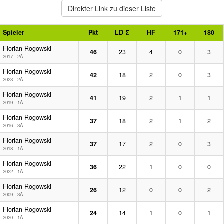
Direkter Link zu dieser Liste
Spieler
Pkt
LD ∑
HF
171+
180
Florian Rogowski
46
23
4
0
3
2017 · 2A
Florian Rogowski
42
18
2
0
3
2023 · 2A
Florian Rogowski
41
19
2
1
1
2019 · 1A
Florian Rogowski
37
18
2
1
2
2016 · 3A
Florian Rogowski
37
17
2
0
3
2018 · 1A
Florian Rogowski
36
22
1
0
0
2022 · 1A
Florian Rogowski
26
12
0
0
2
2009 · 3A
Florian Rogowski
24
14
1
0
1
2020 · 1A