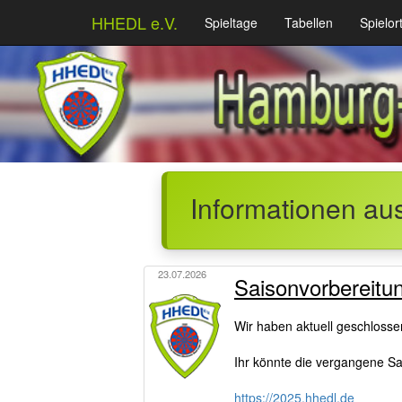
HHEDL e.V.
Spieltage
Tabellen
Spielor
Informationen au
23.07.2026
Saisonvorbereitu
Wir haben aktuell geschloss
Ihr könnte die vergangene Sai
https://2025.hhedl.de