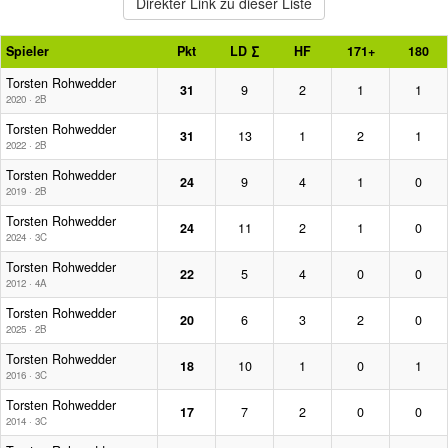
Direkter Link zu dieser Liste
Spieler
Pkt
LD ∑
HF
171+
180
Torsten Rohwedder
31
9
2
1
1
2020 · 2B
Torsten Rohwedder
31
13
1
2
1
2022 · 2B
Torsten Rohwedder
24
9
4
1
0
2019 · 2B
Torsten Rohwedder
24
11
2
1
0
2024 · 3C
Torsten Rohwedder
22
5
4
0
0
2012 · 4A
Torsten Rohwedder
20
6
3
2
0
2025 · 2B
Torsten Rohwedder
18
10
1
0
1
2016 · 3C
Torsten Rohwedder
17
7
2
0
0
2014 · 3C