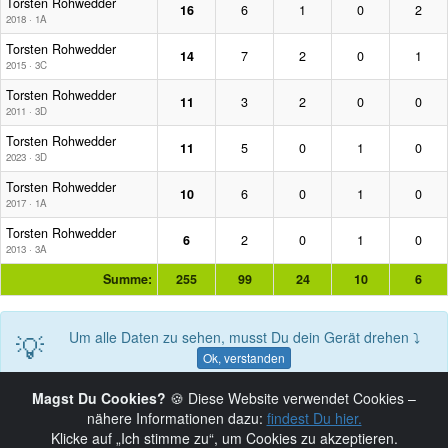
Torsten Rohwedder
16
6
1
0
2
2018 · 1A
Torsten Rohwedder
14
7
2
0
1
2015 · 3C
Torsten Rohwedder
11
3
2
0
0
2011 · 3D
Torsten Rohwedder
11
5
0
1
0
2023 · 3D
Torsten Rohwedder
10
6
0
1
0
2017 · 1A
Torsten Rohwedder
6
2
0
1
0
2013 · 3A
Summe:
255
99
24
10
6
💡
Um alle Daten zu sehen, musst Du dein Gerät drehen ⤵
Ok, verstanden
Magst Du Cookies?
🍪 Diese Website verwendet Cookies –
nähere Informationen dazu:
findest Du hier.
Klicke auf „Ich stimme zu“, um Cookies zu akzeptieren.
© 2019-2026 Copyright:
HHEDL.de