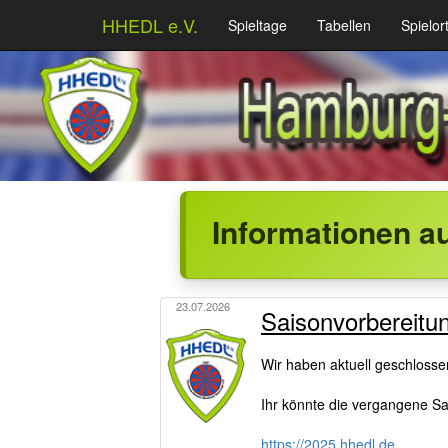
HHEDL e.V.
Spieltage
Tabellen
Spielor
Informationen a
23.07.2026
Saisonvorbereitu
Wir haben aktuell geschloss
Ihr könnte die vergangene Sai
https://2025.hhedl.de